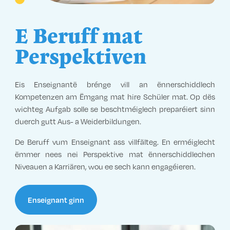
E Beruff mat
Perspektiven
Eis Enseignantë brénge vill an ënnerschiddlech
Kompetenzen am Ëmgang mat hire Schüler mat. Op dës
wichteg Aufgab solle se beschtméiglech preparéiert sinn
duerch gutt Aus- a Weiderbildungen.
De Beruff vum Enseignant ass villfälteg. En erméiglecht
ëmmer nees nei Perspektive mat ënnerschiddlechen
Niveauen a Karriären, wou ee sech kann engagéieren.
Enseignant ginn