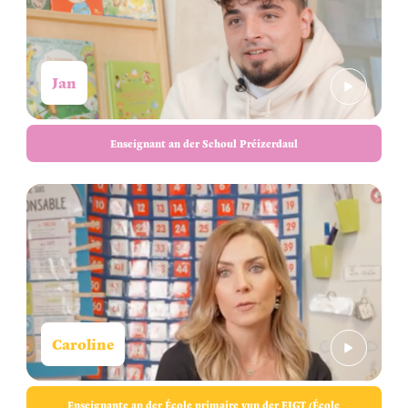
Jan
Enseignant an der Schoul Préizerdaul
Caroline
Enseignante an der École primaire vun der EIGT (École