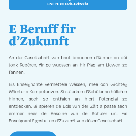
CNFPC zu Esch-Uelzecht
E Beruff fir
d’Zukunft
An der Gesellschaft vun haut brauchen d’Kanner an déi
Jonk Repèren, fir ze wuessen an hir Plaz am Liewen ze
fannen.
Eis Enseignantë vermëttele Wëssen, mee och wichteg
Wäerter a Kompetenzen. Si stäerken d’Schüler an hëllefen
hinnen, sech ze entfalen an hiert Potenzial ze
entdecken.
Si spieren de Bols vun der Zäit a passe sech
ëmmer nees de Besoine vun de Schüler un. Eis
Enseignantë gestalten d’Zukunft vun dëser Gesellschaft.