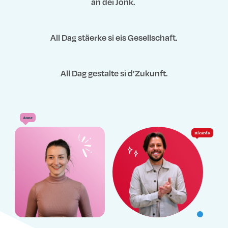
an déi Jonk.
All Dag stäerke si eis Gesellschaft.
All Dag gestalte si d’Zukunft.
Anne
Ricardo