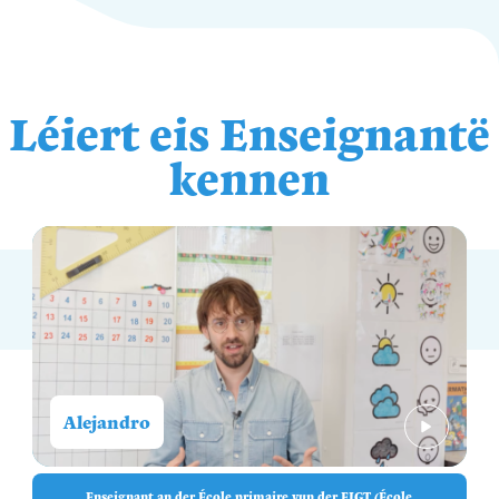
Léiert eis Enseignantë
kennen
Alejandro
Enseignant an der École primaire vun der EIGT (École