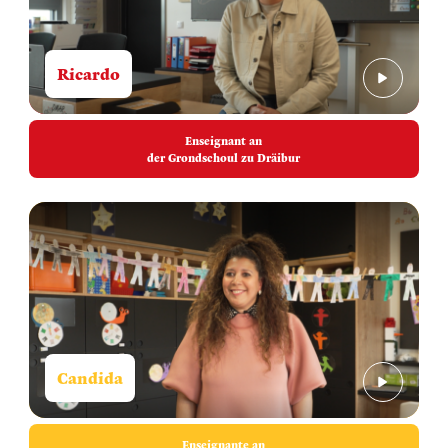
Ricardo
Enseignant an
der Grondschoul zu Dräibur
Candida
Enseignante an